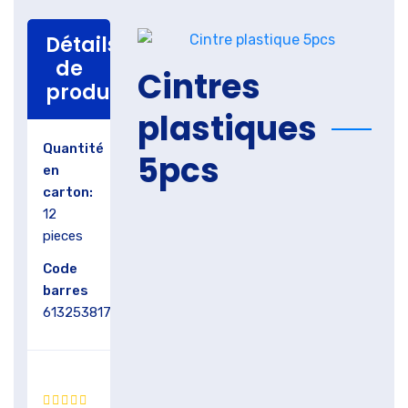
Détails
de
Cintres
produit
plastiques
Quantité
5pcs
en
carton:
12
pieces
Code
barres
6132538170321