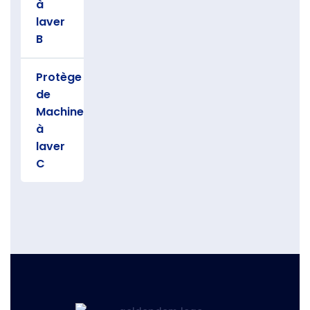
à
laver
B
Protège
de
Machine
à
laver
C